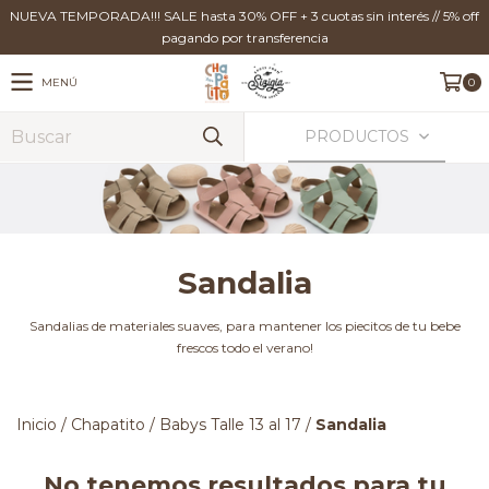
NUEVA TEMPORADA!!! SALE hasta 30% OFF + 3 cuotas sin interés // 5% off
pagando por transferencia
MENÚ
0
PRODUCTOS
Sandalia
Sandalias de materiales suaves, para mantener los piecitos de tu bebe
frescos todo el verano!
Inicio
/
Chapatito
/
Babys Talle 13 al 17
/
Sandalia
No tenemos resultados para tu